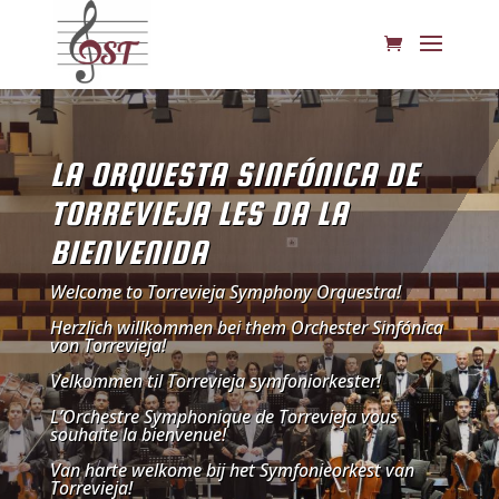
LA ORQUESTA SINFÓNICA DE
TORREVIEJA LES DA LA
BIENVENIDA
Welcome to Torrevieja Symphony Orquestra!
Herzlich willkommen bei them Orchester Sinfónica
von Torrevieja!
Velkommen til Torrevieja symfoniorkester!
L’Orchestre Symphonique de Torrevieja vous
souhaite la bienvenue!
Van harte welkome bij het Symfonieorkest van
Torrevieja!